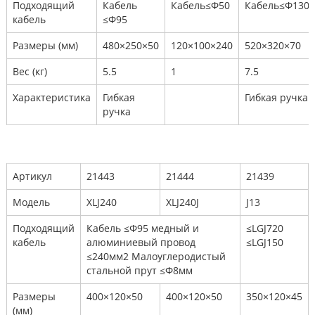
Подходящий
Кабель
Кабель≤Φ50
Кабель≤Φ130
кабель
≤Φ95
Размеры (мм)
480×250×50
120×100×240
520×320×70
Вес (кг)
5.5
1
7.5
Характеристика
Гибкая
Гибкая ручка
ручка
Артикул
21443
21444
21439
Модель
XLJ240
XLJ240J
J13
Подходящий
Кабель ≤Φ95 медный и
≤LGJ720
кабель
алюминиевый провод
≤LGJ150
≤240мм2 Малоуглеродистый
стальной прут ≤Φ8мм
Размеры
400×120×50
400×120×50
350×120×45
(мм)