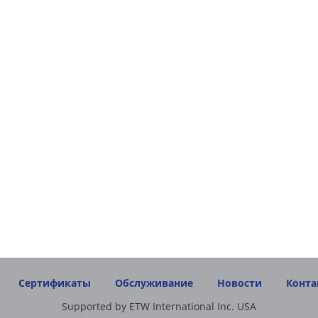
Сертификаты
Обслуживание
Новости
Конта
Supported by ETW International Inc. USA