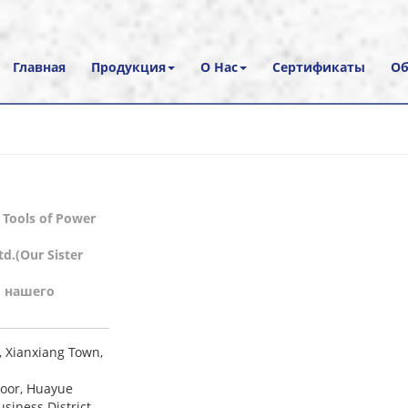
Главная
Продукция
О Нас
Сертификаты
Об
Tools of Power
d.(Our Sister
 нашего
 Xianxiang Town,
loor, Huayue
siness District,