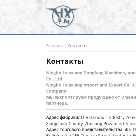
Главная
Контакты
Контакты
Ningbo Huaxiang Dongfang Machinery and 
Co., Ltd.
Ningbo Huaxiang Import and Export Co., Lt
Company)
Мы экспортируем продукцию от имени
партнера.
Адрес фабрики:
The Harbour Industry Zone,
Xiangshan County, Zhejiang Province, China.
Адрес торгового представительства:
4th F
Building, No.255 Tiangao Street, Southern Bu